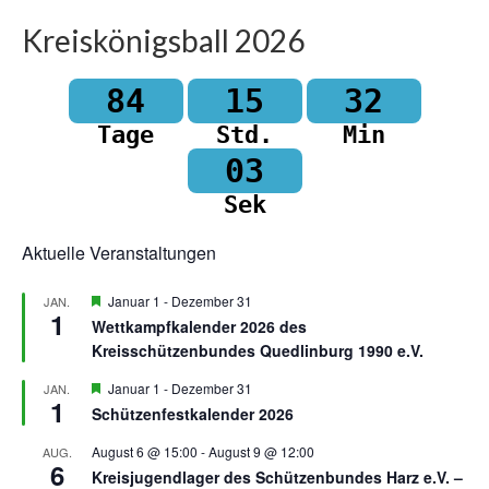
Kreiskönigsball 2026
84
15
32
Tage
Std.
Min
03
Sek
Aktuelle Veranstaltungen
Hervorgehoben
Januar 1
-
Dezember 31
JAN.
1
Wettkampfkalender 2026 des
Kreisschützenbundes Quedlinburg 1990 e.V.
Hervorgehoben
Januar 1
-
Dezember 31
JAN.
1
Schützenfestkalender 2026
August 6 @ 15:00
-
August 9 @ 12:00
AUG.
6
Kreisjugendlager des Schützenbundes Harz e.V. –