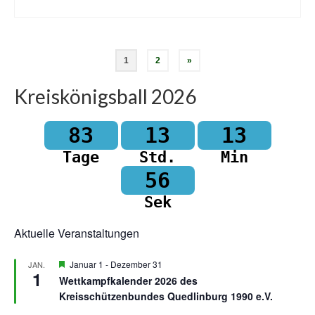
Seitennummerierung
1
2
»
der
Kreiskönigsball 2026
Beiträge
83
13
13
Tage
Std.
Min
56
Sek
Aktuelle Veranstaltungen
Hervorgehoben
Januar 1
-
Dezember 31
JAN.
1
Wettkampfkalender 2026 des
Kreisschützenbundes Quedlinburg 1990 e.V.