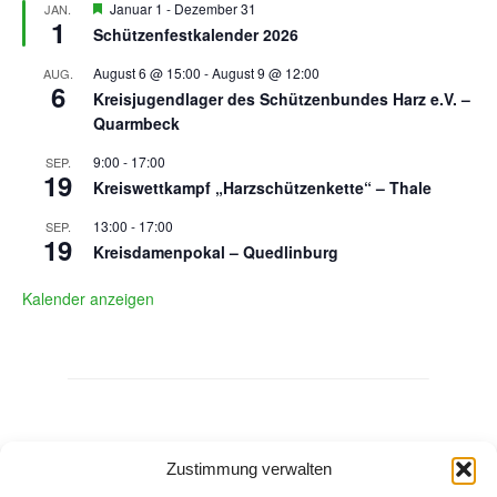
Hervorgehoben
Januar 1
-
Dezember 31
JAN.
1
Schützenfestkalender 2026
August 6 @ 15:00
-
August 9 @ 12:00
AUG.
6
Kreisjugendlager des Schützenbundes Harz e.V. –
Quarmbeck
9:00
-
17:00
SEP.
19
Kreiswettkampf „Harzschützenkette“ – Thale
13:00
-
17:00
SEP.
19
Kreisdamenpokal – Quedlinburg
Kalender anzeigen
Neueste Ergebnislisten
Zustimmung verwalten