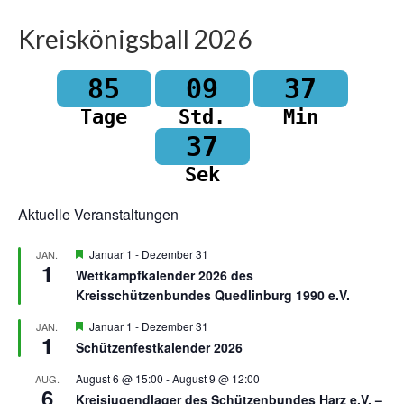
Kreiskönigsball 2026
85
09
37
Tage
Std.
Min
37
Sek
Aktuelle Veranstaltungen
Hervorgehoben
Januar 1
-
Dezember 31
JAN.
1
Wettkampfkalender 2026 des
Kreisschützenbundes Quedlinburg 1990 e.V.
Hervorgehoben
Januar 1
-
Dezember 31
JAN.
1
Schützenfestkalender 2026
August 6 @ 15:00
-
August 9 @ 12:00
AUG.
6
Kreisjugendlager des Schützenbundes Harz e.V. –