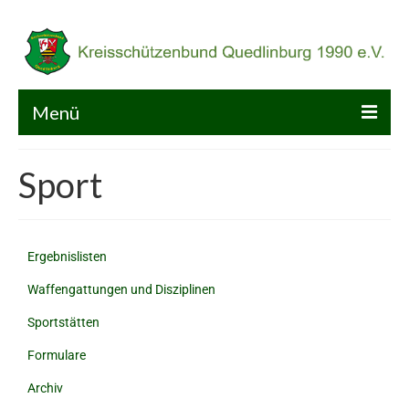
Menü
Home
Sport
KSB
Kalender
Ergebnislisten
Sport
Waffengattungen und Disziplinen
Service
Sportstätten
Galerie
Formulare
Archiv