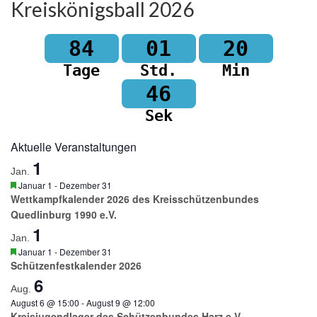
Kreiskönigsball 2026
84
01
20
Tage
Std.
Min
46
Sek
Aktuelle Veranstaltungen
1
Jan.
Hervorgehoben
Januar 1
-
Dezember 31
Wettkampfkalender 2026 des Kreisschützenbundes
Quedlinburg 1990 e.V.
1
Jan.
Hervorgehoben
Januar 1
-
Dezember 31
Schützenfestkalender 2026
6
Aug.
August 6 @ 15:00
-
August 9 @ 12:00
Kreisjugendlager des Schützenbundes Harz e.V. –